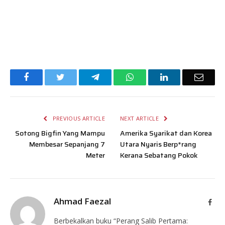
Facebook
Twitter
Telegram
WhatsApp
LinkedIn
Email
PREVIOUS ARTICLE
NEXT ARTICLE
Sotong Bigfin Yang Mampu
Amerika Syarikat dan Korea
Membesar Sepanjang 7
Utara Nyaris Berp*rang
Meter
Kerana Sebatang Pokok
Ahmad Faezal
Face
Berbekalkan buku “Perang Salib Pertama: