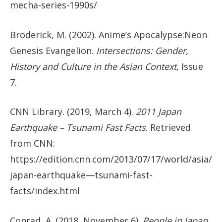
mecha-series-1990s/
Broderick, M. (2002). Anime’s Apocalypse:Neon
Genesis Evangelion.
Intersections: Gender,
History and Culture in the Asian Context
, Issue
7.
CNN Library. (2019, March 4).
2011 Japan
Earthquake – Tsunami Fast Facts
. Retrieved
from CNN:
https://edition.cnn.com/2013/07/17/world/asia/
japan-earthquake—tsunami-fast-
facts/index.html
Conrad, A. (2018, November 6).
People in Japan