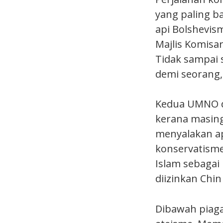
yang paling b
api Bolshevis
Majlis Komisa
Tidak sampai 
demi seorang,
Kedua UMNO da
kerana masin
menyalakan a
konservatism
Islam sebagai
diizinkan Chin
Dibawah piag