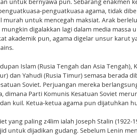
rkan untuk bernyawa pun. Sebarang enakmen 
penguatkuasa-penguatkuasa agama, tidak dib
 murah untuk mencegah maksiat. Arak berlelua
 mungkin digalakkan lagi dalam media massa ul
at akademik pun, agama digelar unsur karut y
ains.
dupan Islam (Rusia Tengah dan Asia Tengah), Kr
ur) dan Yahudi (Rusia Timur) semasa berada d
atuan Soviet. Perjuangan mereka berlangsun
, dimana Parti Komunis Kesatuan Soviet mer
a dan kuil. Ketua-ketua agama pun dijatuhkan 
t yang paling z4lim ialah Joseph Stalin (1922-1
id untuk dijadikan gudang. Sebelum Lenin me