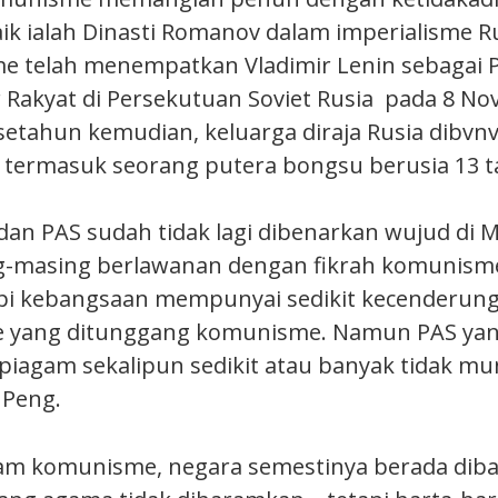
aik ialah Dinasti Romanov dalam imperialisme R
me telah menempatkan Vladimir Lenin sebagai 
r Rakyat di Persekutuan Soviet Rusia pada 8 N
setahun kemudian, keluarga diraja Rusia dibvn
 termasuk seorang putera bongsu berusia 13 t
n PAS sudah tidak lagi dibenarkan wujud di Ma
g-masing berlawanan dengan fikrah komunis
pi kebangsaan mempunyai sedikit kecenderung
e yang ditunggang komunisme. Namun PAS ya
 piagam sekalipun sedikit atau banyak tidak m
 Peng.
am komunisme, negara semestinya berada di