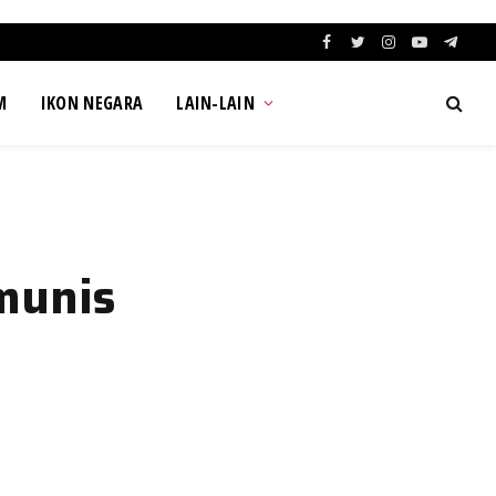
Facebook
Twitter
Instagram
YouTube
Teleg
M
IKON NEGARA
LAIN-LAIN
munis