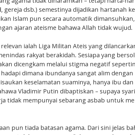
ng agama tidak diharamkan – tetapi harta-ha
d, gereja dsb.) semestinya dijadikan hartanah k
dikan Islam pun secara automatik dimansuhkan,
ngan ajaran ateisme bahawa Allah tidak wujud.
relevan ialah Liga Militan Ateis yang dilancark
menindas rakyat berakidah. Sesiapa yang berso
kan dicengkam melalui stigma negatif seperti
n hadapi dimana ibundanya sangat alim dengan 
isaukan keselamatan suaminya, hanya ibu dan
ahawa Vladimir Putin dibaptiskan – supaya syar
rja tidak mempunyai sebarang asbab untuk 
jaan pun tiada batasan agama. Dari sini jelas b