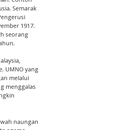
usia. Semarak
Pengerusi
ovember 1917.
vh seorang
ahun.
laysia,
me. UMNO yang
an melalui
ng menggalas
ungkin
bawah naungan