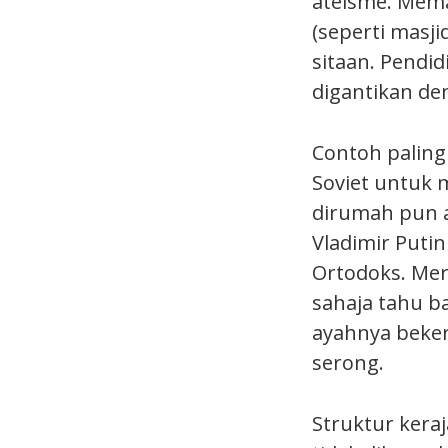
ateisme. Mema
(seperti masji
sitaan. Pendi
digantikan de
Contoh paling 
Soviet untuk 
dirumah pun a
Vladimir Puti
Ortodoks. Mer
sahaja tahu b
ayahnya beke
serong.
Struktur kera