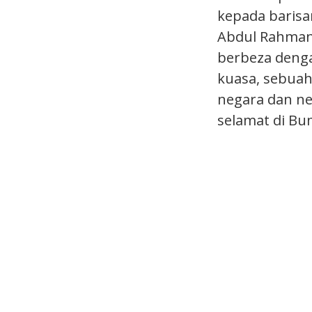
kepada baris
Abdul Rahman 
berbeza denga
kuasa, sebuah
negara dan ne
selamat di Bu