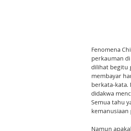
Fenomena Chin
perkauman di 
dilihat begit
membayar harg
berkata-kata. 
didakwa menc
Semua tahu ya
kemanusiaan 
Namun apakah 