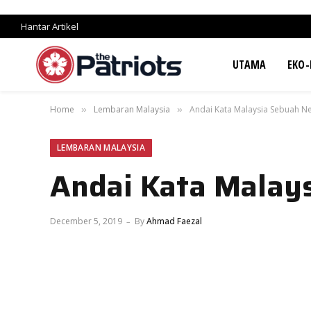
Hantar Artikel
UTAMA
EKO-
Home
Lembaran Malaysia
Andai Kata Malaysia Sebuah N
»
»
LEMBARAN MALAYSIA
Andai Kata Malay
December 5, 2019
By
Ahmad Faezal