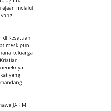
rta agama
erajaan melalui
 yang
an di Kesatuan
lat meskipun
mana keluarga
Kristian
 neneknya
ikat yang
memandang
ahawa JAKIM