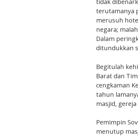
tidak dibena
terutamanya 
merusuh hotel
negara; malah
Dalam peringk
ditundukkan s
Begitulah kehi
Barat dan Tim
cengkaman Kes
tahun lamanya
masjid, gerej
Pemimpin Sovie
menutup masj