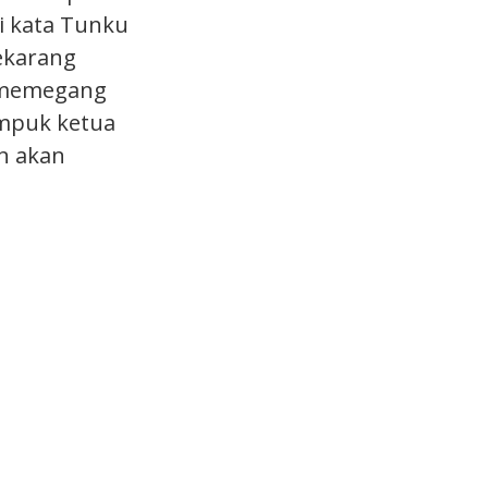
i kata Tunku
sekarang
a memegang
ampuk ketua
in akan