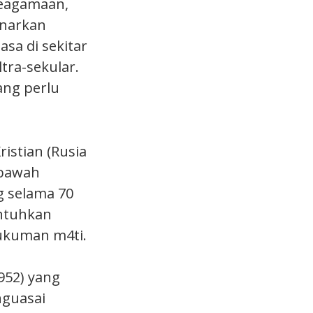
keagamaan,
enarkan
sa di sekitar
tra-sekular.
ang perlu
istian (Rusia
ibawah
g selama 70
untuhkan
hukuman m4ti.
952) yang
nguasai