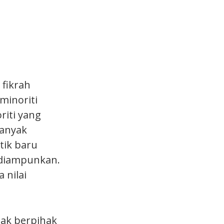
fikrah
minoriti
riti yang
banyak
tik baru
 diampunkan.
 nilai
dak berpihak