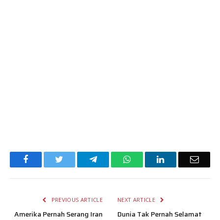
Facebook
Twitter
Telegram
WhatsApp
LinkedIn
Email
PREVIOUS ARTICLE
NEXT ARTICLE
Amerika Pernah Serang Iran
Dunia Tak Pernah Selamat