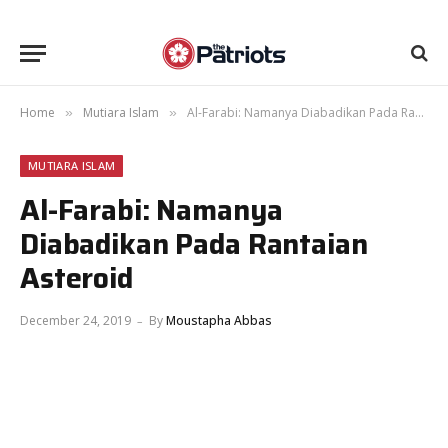
Home
Mutiara Islam
Al-Farabi: Namanya Diabadikan Pada Rantaian Asteroid
»
»
MUTIARA ISLAM
Al-Farabi: Namanya
Diabadikan Pada Rantaian
Asteroid
December 24, 2019
By
Moustapha Abbas