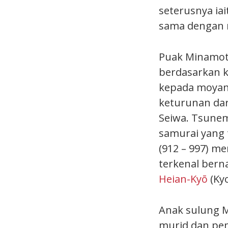
seterusnya ia
sama dengan 
Puak Minamoto
berdasarkan 
kepada moyang
keturunan dar
Seiwa. Tsunem
samurai yang 
(912 – 997) m
terkenal ber
Heian-Kyō
(Ky
Anak sulung M
murid dan pem