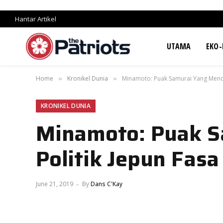
Hantar Artikel
UTAMA
EKO-
Home
Kronikel Dunia
Minamoto: Puak Samurai Yang Mendo
»
»
KRONIKEL DUNIA
Minamoto: Puak S
Politik Jepun Fasa
June 21, 2019
By
Dans C'Kay