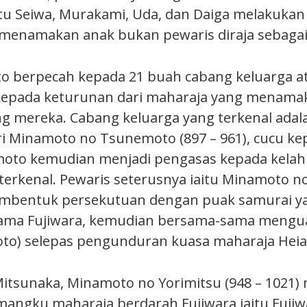
itu Seiwa, Murakami, Uda, dan Daiga melakuka
menamakan anak bukan pewaris diraja sebaga
 berpecah kepada 21 buah cabang keluarga at
kepada keturunan dari maharaja yang menam
 mereka. Cabang keluarga yang terkenal adala
i Minamoto no Tsunemoto (897 – 961), cucu k
oto kemudian menjadi pengasas kepada kelahi
terkenal. Pewaris seterusnya iaitu Minamoto n
embentuk persekutuan dengan puak samurai y
nama Fujiwara, kemudian bersama-sama mengua
oto) selepas pengunduran kuasa maharaja Heia
itsunaka, Minamoto no Yorimitsu (948 – 1021)
angku maharaja berdarah Fujiwara iaitu Fujiw