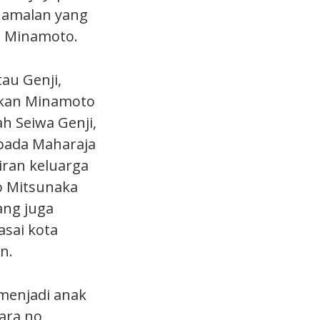
n amalan yang
i Minamoto.
au Genji,
akan Minamoto
h Seiwa Genji,
epada Maharaja
ran keluarga
o Mitsunaka
ang juga
sai kota
n.
 menjadi anak
ara no