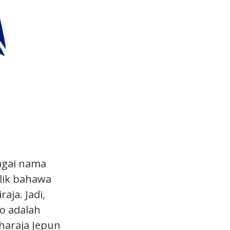
agai nama
lik bahawa
ja. Jadi,
o adalah
haraja Jepun