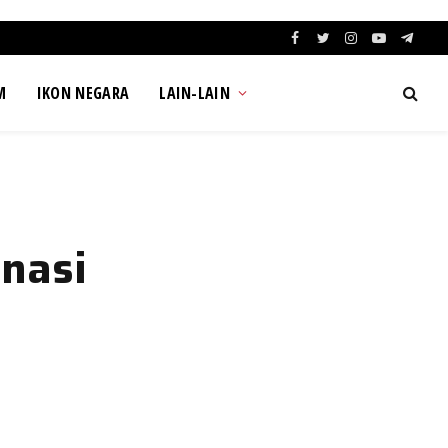
Facebook
Twitter
Instagram
YouTube
Teleg
M
IKON NEGARA
LAIN-LAIN
nasi