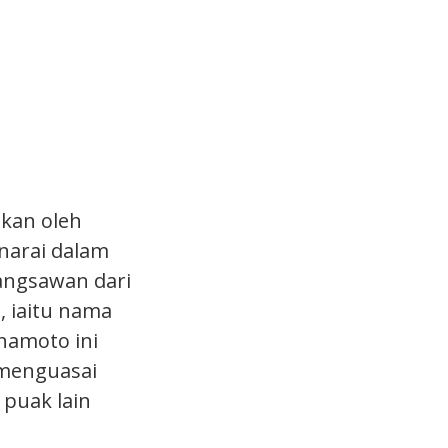
akan oleh
narai dalam
bangsawan dari
, iaitu nama
namoto ini
 menguasai
 puak lain