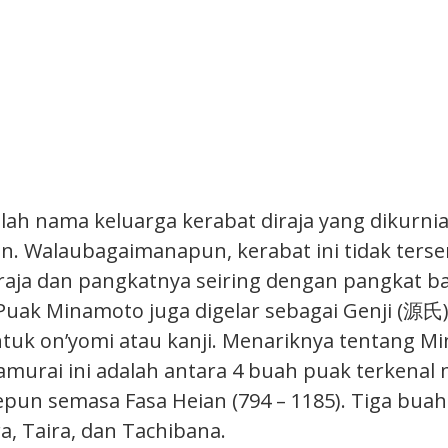
ah nama keluarga kerabat diraja yang dikurni
n. Walaubagaimanapun, kerabat ini tidak terse
iraja dan pangkatnya seiring dengan pangkat 
 Puak Minamoto juga digelar sebagai Genji (源氏)
ntuk on’yomi atau kanji. Menariknya tentang Mi
amurai ini adalah antara 4 buah puak terkenal
Jepun semasa Fasa Heian (794 – 1185). Tiga buah
a, Taira, dan Tachibana.