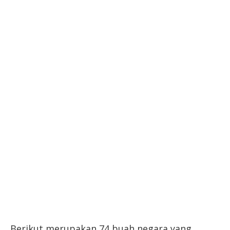
Berikut merupakan 74 buah negara yang