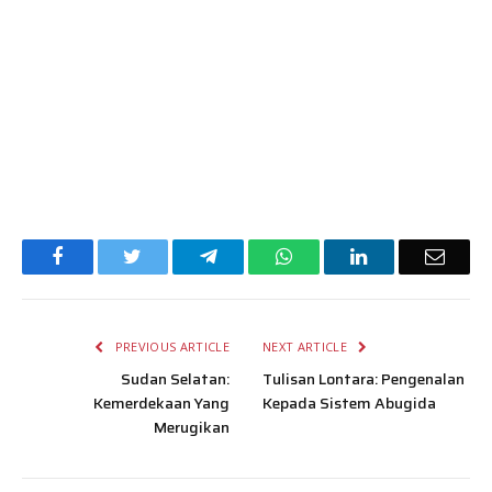
Facebook
Twitter
Telegram
WhatsApp
LinkedIn
Email
PREVIOUS ARTICLE
NEXT ARTICLE
Sudan Selatan:
Tulisan Lontara: Pengenalan
Kemerdekaan Yang
Kepada Sistem Abugida
Merugikan