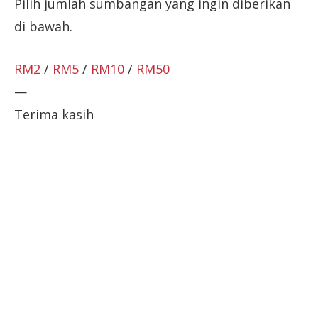
Pilih jumlah sumbangan yang ingin diberikan
di bawah.
RM2
/
RM5
/
RM10
/
RM50
—
Terima kasih