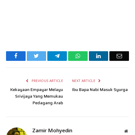
Facebook
Twitter
Telegram
WhatsApp
LinkedIn
Email
PREVIOUS ARTICLE
NEXT ARTICLE
Kekayaan Empayar Melayu
Ibu Bapa Nabi Masuk Syurga
Srivijaya Yang Memukau
Pedagang Arab
Zamir Mohyedin
Web