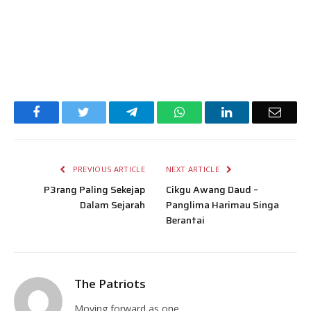
Facebook
Twitter
Telegram
WhatsApp
LinkedIn
Email
PREVIOUS ARTICLE
NEXT ARTICLE
P3rang Paling Sekejap
Cikgu Awang Daud –
Dalam Sejarah
Panglima Harimau Singa
Berantai
The Patriots
Moving forward as one.