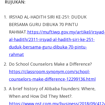
RUJUKAN:
IRSYAD AL-HADITH SIRI KE-251: DUDUK
BERSAMA GURU DIBUKA 70 PINTU
RAHMAT.
https://muftiwp.gov.my/artikel/irsyad
al-hadith/2311-irsyad-al-hadith-siri-ke-251-
duduk-bersama-guru-dibuka-70-pintu-
rahmat
Do School Counselors Make a Difference?
https://classroom.synonym.com/school-
counselors-make-difference-12299136.html
A brief history of Alibaba founders: Where,
When and How Did They Meet?.
https://www.nst.com.my/business/2018/09/4124