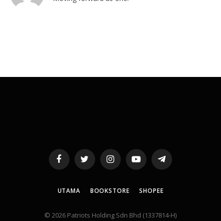
Facebook
Twitter
Instagram
YouTube
Telegram
UTAMA
BOOKSTORE
SHOPEE
© 2026 Patriots Holding Sdn Bhd (1337814-H)