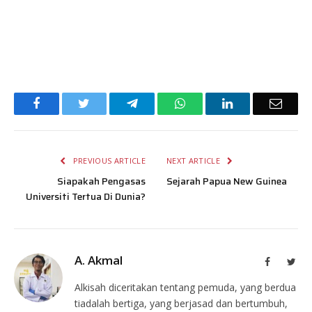
Facebook
Twitter
Telegram
WhatsApp
LinkedIn
Email
PREVIOUS ARTICLE
NEXT ARTICLE
Siapakah Pengasas
Sejarah Papua New Guinea
Universiti Tertua Di Dunia?
A. Akmal
Facebook
Twit
Alkisah diceritakan tentang pemuda, yang berdua
tiadalah bertiga, yang berjasad dan bertumbuh,