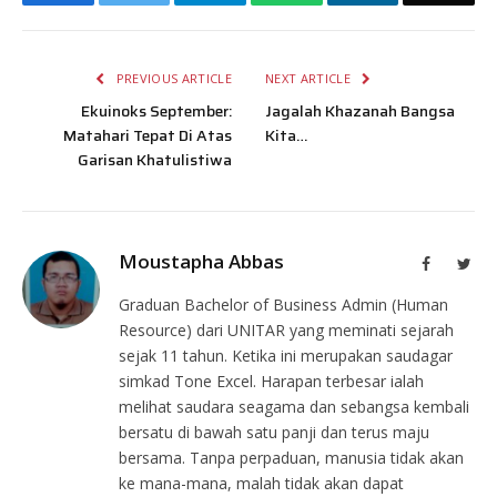
PREVIOUS ARTICLE
NEXT ARTICLE
Ekuinoks September:
Jagalah Khazanah Bangsa
Matahari Tepat Di Atas
Kita…
Garisan Khatulistiwa
Moustapha Abbas
Facebook
Twit
Graduan Bachelor of Business Admin (Human
Resource) dari UNITAR yang meminati sejarah
sejak 11 tahun. Ketika ini merupakan saudagar
simkad Tone Excel. Harapan terbesar ialah
melihat saudara seagama dan sebangsa kembali
bersatu di bawah satu panji dan terus maju
bersama. Tanpa perpaduan, manusia tidak akan
ke mana-mana, malah tidak akan dapat