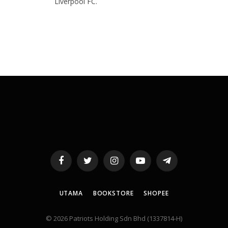
Liverpool FC.
Facebook
Twitter
Instagram
YouTube
Telegram
UTAMA
BOOKSTORE
SHOPEE
© 2026 Patriots Holding Sdn Bhd (1337814-H)