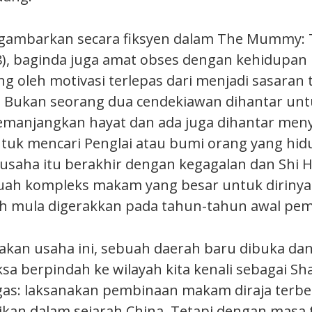
igambarkan secara fiksyen dalam The Mummy: 
), baginda juga amat obses dengan kehidupan b
ng oleh motivasi terlepas dari menjadi sasaran 
Bukan seorang dua cendekiawan dihantar unt
emanjangkan hayat dan ada juga dihantar men
tuk mencari Penglai atau bumi orang yang hid
usaha itu berakhir dengan kegagalan dan Shi 
ah kompleks makam yang besar untuk dirinya.
h mula digerakkan pada tahun-tahun awal pe
kan usaha ini, sebuah daerah baru dibuka dan
sa berpindah ke wilayah kita kenali sebagai Sh
ugas: laksanakan pembinaan makam diraja terbe
ikan dalam sejarah China. Tetapi dengan masa t