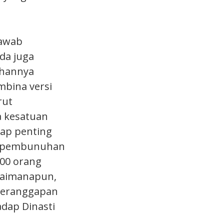
jawab
da juga
ahannya
mbina versi
rut
a kesatuan
gap penting
an pembunuhan
 700 orang
gaimanapun,
 beranggapan
adap Dinasti