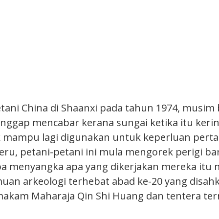
etani China di Shaanxi pada tahun 1974, musi
nggap mencabar kerana sungai ketika itu kerin
k mampu lagi digunakan untuk keperluan pert
teru, petani-petani ini mula mengorek perigi b
apa menyangka apa yang dikerjakan mereka it
an arkeologi terhebat abad ke-20 yang disahk
akam Maharaja Qin Shi Huang dan tentera ter