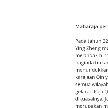
Maharaja per
Pada tahun 22
Ying Zheng m
melanda China
baginda bukan
menundukkan 
kerajaan Qin 
semua wilaya
gelaran Raja 
dikuasainya. 
merupakan ma