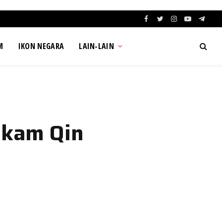
Facebook
Twitter
Instagram
YouTube
Teleg
M
IKON NEGARA
LAIN-LAIN
akam Qin