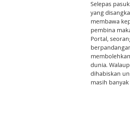
Selepas pasuka
yang disangka
membawa kepad
pembina maka
Portal, seora
berpandangan
membolehkan 
dunia. Walaup
dihabiskan un
masih banyak 