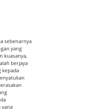
ma sebenarnya
ngan yang
n kuasanya,
alah berjaya
g kepada
 menyatukan
merasakan
ang
nda
 yang