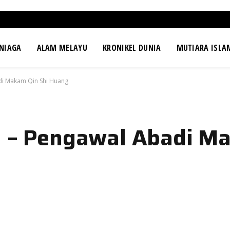
NIAGA
ALAM MELAYU
KRONIKEL DUNIA
MUTIARA ISLA
di Makam Qin Shi Huang
a – Pengawal Abadi M