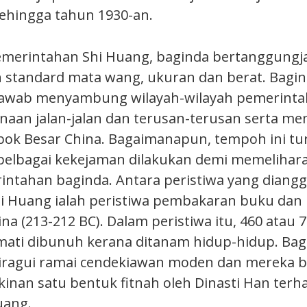
ehingga tahun 1930-an.
emerintahan Shi Huang, baginda bertanggung
standard mata wang, ukuran dan berat. Bagin
awab menyambung wilayah-wilayah pemerint
naan jalan-jalan dan terusan-terusan serta me
ok Besar China. Bagaimanapun, tempoh ini tu
elbagai kekejaman dilakukan demi memelihar
intahan baginda. Antara peristiwa yang diang
hi Huang ialah peristiwa pembakaran buku d
China (213-212 BC). Dalam peristiwa itu, 460 atau
mati dibunuh kerana ditanam hidup-hidup. Ba
 diragui ramai cendekiawan moden dan mereka
inan satu bentuk fitnah oleh Dinasti Han terh
uang.