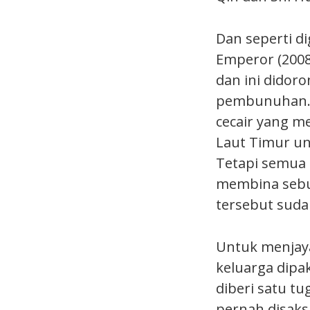
Dan seperti d
Emperor (2008
dan ini didoro
pembunuhan. 
cecair yang m
Laut Timur un
Tetapi semua 
membina sebu
tersebut suda
Untuk menjaya
keluarga dipak
diberi satu t
pernah disaks