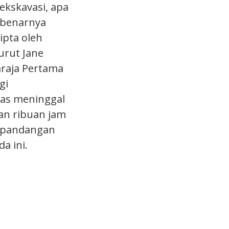
ekskavasi, apa
ebenarnya
ipta oleh
rut Jane
araja Pertama
gi
as meninggal
an ribuan jam
erpandangan
a ini.