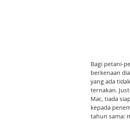
Bagi petani-p
berkenaan dia
yang ada tida
ternakan. Jus
Mac, tiada si
kepada penemu
tahun sama: m