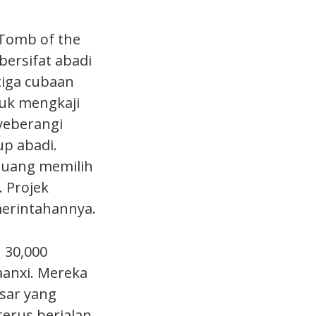
Tomb of the
ersifat abadi
tiga cubaan
uk mengkaji
yeberangi
up abadi.
Huang memilih
 Projek
merintahannya.
 30,000
aanxi. Mereka
sar yang
erus berjalan,