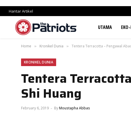
Hantar Artikel
UTAMA
EKO-
Home
Kronikel Dunia
Tentera Terracotta – Pengawal Aba
»
»
KRONIKEL DUNIA
Tentera Terracott
Shi Huang
February 6, 2019
By
Moustapha Abbas