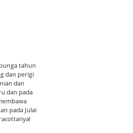
m bunga tahun
g dan perigi
anian dan
aru dan pada
u membawa
an pada Julai
racottanya!