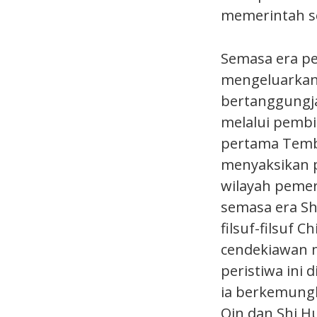
memerintah s
Semasa era p
mengeluarkan 
bertanggungj
melalui pembi
pertama Temb
menyaksikan p
wilayah pemer
semasa era S
filsuf-filsuf 
cendekiawan 
peristiwa ini
ia berkemungk
Qin dan Shi H