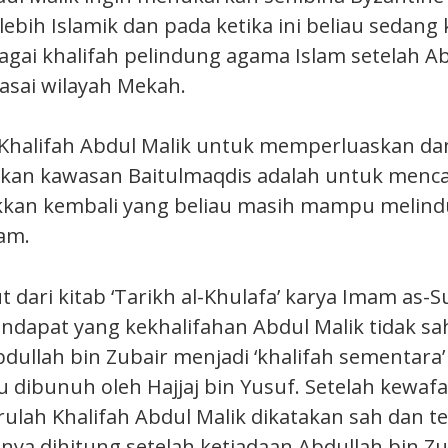
ebih Islamik dan pada ketika ini beliau sedang
gai khalifah pelindung agama Islam setelah Ab
sai wilayah Mekah.
n Khalifah Abdul Malik untuk memperluaskan da
an kawasan Baitulmaqdis adalah untuk menca
kan kembali yang beliau masih mampu melin
am.
 dari kitab ‘Tarikh al-Khulafa’ karya Imam as-S
apat yang kekhalifahan Abdul Malik tidak sah
bdullah bin Zubair menjadi ‘khalifah sementara
u dibunuh oleh Hajjaj bin Yusuf. Setelah kewaf
arulah Khalifah Abdul Malik dikatakan sah dan 
ya dihitung setelah ketiadaan Abdullah bin Zu