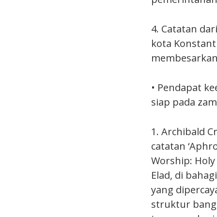
4. Catatan dar
kota Konstant
membesarkan 
• Pendapat kee
siap pada zam
1. Archibald 
catatan ‘Aphro
Worship: Holy
Elad, di bahag
yang dipercay
struktur bangu