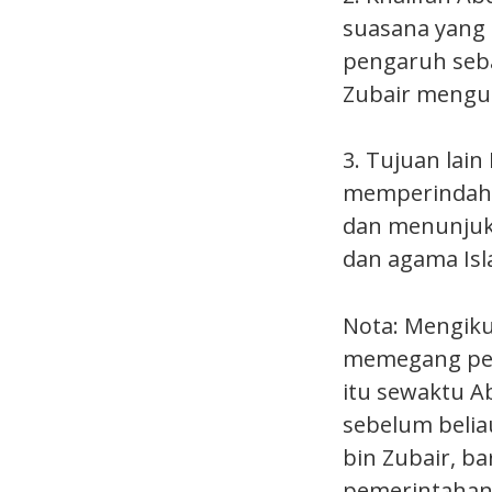
suasana yang l
pengaruh seba
Zubair mengua
3. Tujuan lai
memperindahk
dan menunjuk
dan agama Isl
Nota: Mengikut
memegang pend
itu sewaktu A
sebelum belia
bin Zubair, b
pemerintahann