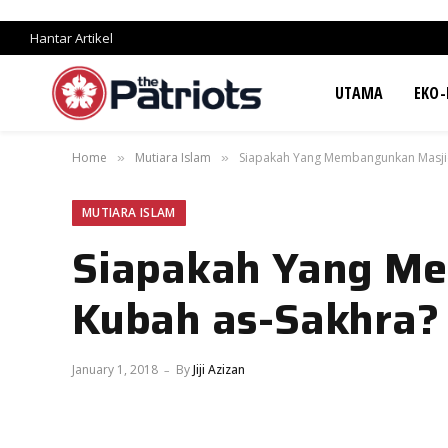
Hantar Artikel
UTAMA
EKO-
Home
Mutiara Islam
Siapakah Yang Membangunkan Masjid
»
»
MUTIARA ISLAM
Siapakah Yang Me
Kubah as-Sakhra?
January 1, 2018
By
Jiji Azizan