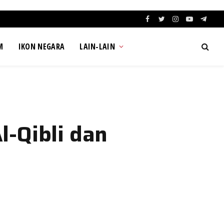
Facebook
Twitter
Instagram
YouTube
Teleg
M
IKON NEGARA
LAIN-LAIN
-Qibli dan