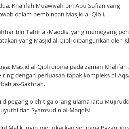
dua: Khalifah Muawiyah bin Abu Sufian yang
wab dalam pembinaan Masjid al-Qibli.
hhar bin Tahir al-Maqdisi yang memegang pen
akan yang Masjid al-Qibli dibangunkan oleh K
iga: Masjid al-Qibli dibina pada zaman Khalifah
iring dengan perluasan tapak kompleks al-Aqs
bah as-Sakhrah.
i dipegang oleh tiga orang ulama iaitu Mujiruddi
Suyuthi dan Syamsudin al-Maqdisi.
dul Malik ingin menukarkan senibina Byzantine-