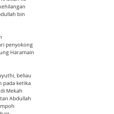
 kehilangan
dullah bin
n
ri penyokong
dung Haramain
uyuthi, beliau
 pada ketika
’ di Mekah
atan Abdullah
tempoh
bair.