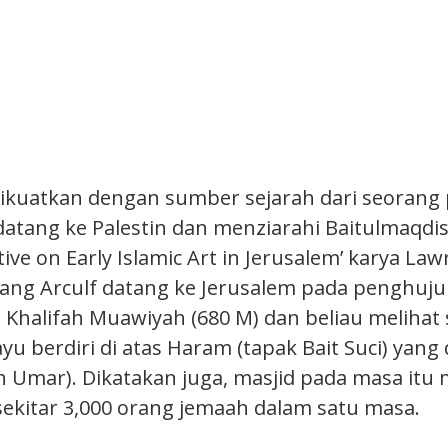
dikuatkan dengan sumber sejarah dari seorang
datang ke Palestin dan menziarahi Baitulmaqdis
ive on Early Islamic Art in Jerusalem’ karya La
ang Arculf datang ke Jerusalem pada penghuj
Khalifah Muawiyah (680 M) dan beliau melihat
ayu berdiri di atas Haram (tapak Bait Suci) yang 
h Umar). Dikatakan juga, masjid pada masa it
kitar 3,000 orang jemaah dalam satu masa.