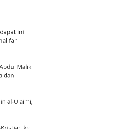
dapat ini
halifah
 Abdul Malik
a dan
n al-Ulaimi,
Kristian ke