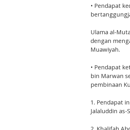
• Pendapat ke
bertanggungja
Ulama al-Muta
dengan mengat
Muawiyah.
• Pendapat ket
bin Marwan se
pembinaan Ku
1. Pendapat in
Jalaluddin as-
2. Khalifah Ab