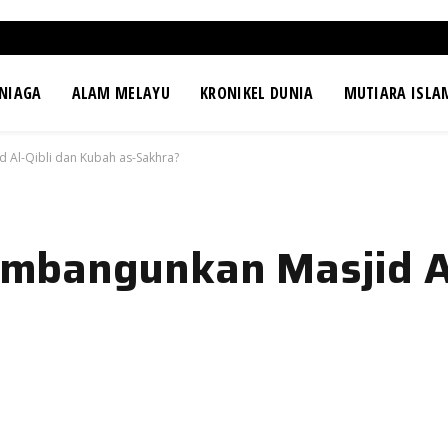
NIAGA
ALAM MELAYU
KRONIKEL DUNIA
MUTIARA ISLA
 Al-Qibli dan Kubah as-Sakhra?
mbangunkan Masjid Al