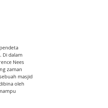
 pendeta
. Di dalam
wrence Nees
ung zaman
 sebuah masjid
dibina oleh
u mampu