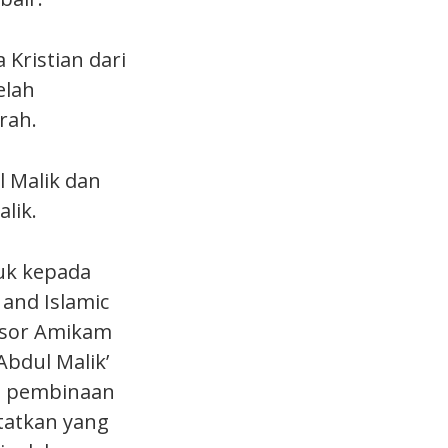
 Kristian dari
elah
rah.
l Malik dan
lik.
uk kepada
 and Islamic
fesor Amikam
Abdul Malik’
la pembinaan
atatkan yang