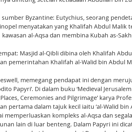
i sumber Byzantine: Eutychius, seorang pendeta
inopel menyatakan yang Khalifah Abdul Malik t
kawasan al-Aqsa dan membina Kubah as-Sakh
mpat: Masjid al-Qibli dibina oleh Khalifah Abdu
an pemerintahan Khalifah al-Walid bin Abdul Ma
Creswell, memegang pendapat ini dengan meruj
dito Papyri’. Di dalam buku ‘Medieval Jerusalem
 Places, Ceremonies and Pilgrimage’ karya Pro
ian pertama dalam tajuk kecil iaitu ‘al-Walid bin 
ai memperluaskan kompleks al-Aqsa dan sega
nan lain di luar benteng. Dalam Papyri ini dic