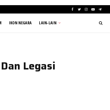
Facebook
Twitter
Instagram
YouTube
Teleg
M
IKON NEGARA
LAIN-LAIN
 Dan Legasi