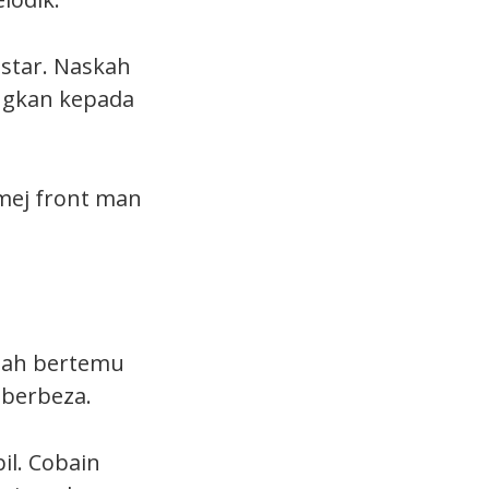
 star. Naskah
ngkan kepada
mej front man
elah bertemu
 berbeza.
il. Cobain