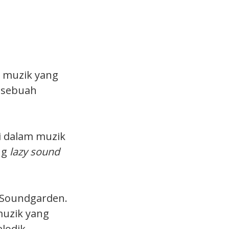
 muzik yang
i sebuah
 dalam muzik
ng
lazy sound
 Soundgarden.
muzik yang
lodik.