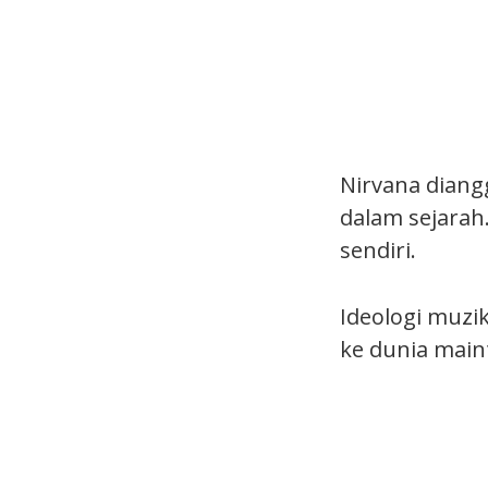
Nirvana diang
dalam sejara
sendiri.
Ideologi muzi
ke dunia main