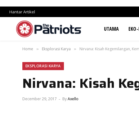
Hantar Artikel
UTAMA
EKO-
Home
Eksplorasi Karya
Nirvana: Kisah Kegemilangan, Kem
»
»
EKSPLORASI KARYA
Nirvana: Kisah Ke
December 29, 2017
By
Axello