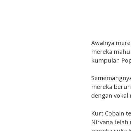
Awalnya merek
mereka mahu b
kumpulan Pop
Sememangnya 
mereka beruns
dengan vokal 
Kurt Cobain t
Nirvana telah
mereka suka k