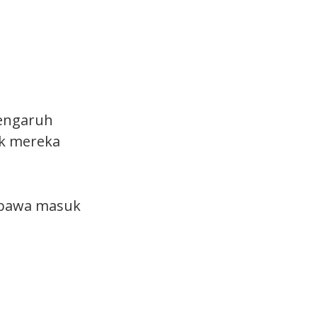
pengaruh
ik mereka
dibawa masuk