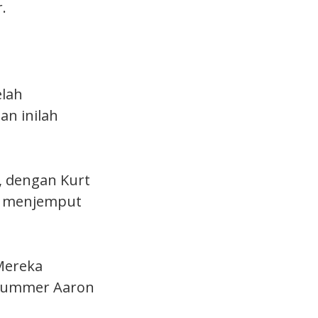
.
elah
n inilah
, dengan Kurt
ka menjemput
 Mereka
drummer Aaron