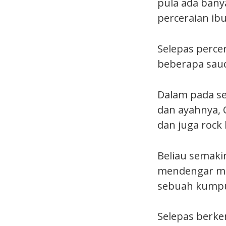
pula ada bany
perceraian ibu
Selepas perce
beberapa saud
Dalam pada se
dan ayahnya, 
dan juga rock 
Beliau semaki
mendengar mu
sebuah kumpu
Selepas berke