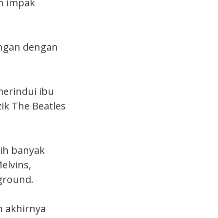
an impak
dengan dengan
erindui ibu
k The Beatles
bih banyak
elvins,
ground.
n akhirnya