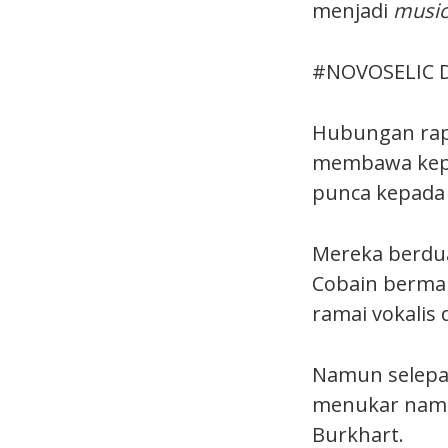
menjadi
music
#NOVOSELIC 
Hubungan rapa
membawa kepad
punca kepada 
Mereka berdua
Cobain bermai
ramai vokalis
Namun selepas 
menukar nama
Burkhart.