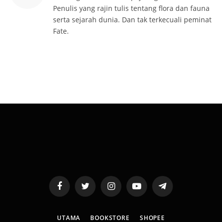
Penulis yang rajin tulis tentang flora dan fauna
serta sejarah dunia. Dan tak terkecuali peminat
Fate.
Facebook
Twitter
Instagram
YouTube
Telegram
UTAMA
BOOKSTORE
SHOPEE