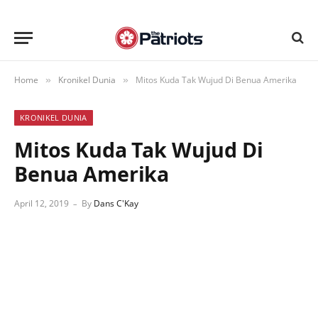
Home
Kronikel Dunia
Mitos Kuda Tak Wujud Di Benua Amerika
»
»
KRONIKEL DUNIA
Mitos Kuda Tak Wujud Di
Benua Amerika
April 12, 2019
By
Dans C'Kay