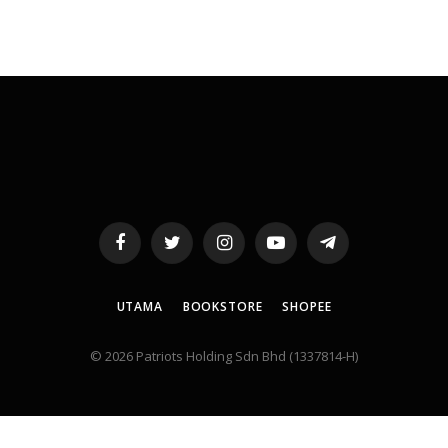
Facebook
Twitter
Instagram
YouTube
Telegram
UTAMA
BOOKSTORE
SHOPEE
© 2026 Patriots Holding Sdn Bhd (1337814-H)