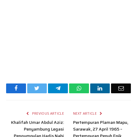
Facebook
Twitter
Telegram
WhatsApp
LinkedIn
Email
PREVIOUS ARTICLE
NEXT ARTICLE
Khalifah Umar Abdul Aziz:
Pertempuran Plaman Mapu,
Penyambung Legasi
Sarawak, 27 April 1965 –
Pengumpulan Hadis Nabi
Pertempuran Penuh Epik