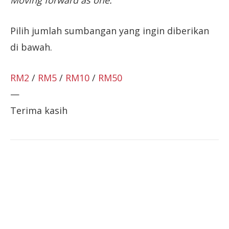
Moving forward as one.
Pilih jumlah sumbangan yang ingin diberikan
di bawah.
RM2
/
RM5
/
RM10
/
RM50
—
Terima kasih