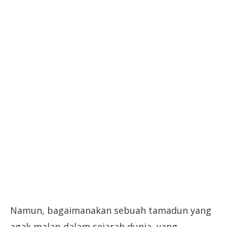
Namun, bagaimanakan sebuah tamadun yang
agak malap dalam sejarah dunia, yang